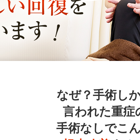
なぜ？手術し
言われた重症
手術なしでこ