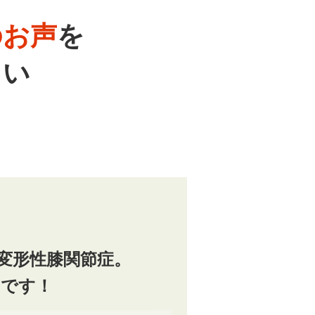
のお声
を
さい
変形性膝関節症。
たです！